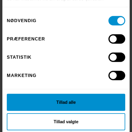
Få TEXTILIA-NYT
Samtykkevalg
NØDVENDIG
direkte
i din indbakke
PRÆFERENCER
STATISTIK
indicates required
*
MARKETING
This field is required.
Tillad alle
Tillad valgte