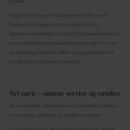
tekstiler.
I dag har Textilia godt 40 lokationer fordelt rundt i
Danmark og Sverige samt en systue i Litauen.
Tilsammen beskæftiger de cirka 2500 medarbejdere og
leverer forretningsfokuserede løsninger inden for vask
og udlejning af tekstiler, måtter og hygiejneservice til
kunder fra en bred vifte af brancher.
Nyt navn – samme service og værdier
Da navneskiftet udelukkende er en formalitet, forbliver
vores service, løsninger og værdier de samme.
Er du kunde hos os, vil du derfor fortsat have samme