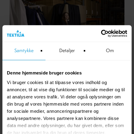
Samtykke
Detaljer
Om
7. MAY 2026
Textilia er udvalgt til Børsen Bæredygtig
Denne hjemmeside bruger cookies
Vi er stolte over at dele, at Textilia er udvalgt som case i
Vi bruger cookies til at tilpasse vores indhold og
Børsen Bæredygtig
annoncer, til at vise dig funktioner til sociale medier og til
at analysere vores trafik. Vi deler også oplysninger om
din brug af vores hjemmeside med vores partnere inden
for sociale medier, annonceringspartnere og
analysepartnere. Vores partnere kan kombinere disse
data med andre oplysninger, du har givet dem, eller som
de har indsamlet fra din brug af deres tjenester.