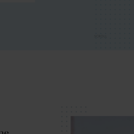
SCROLL
ine