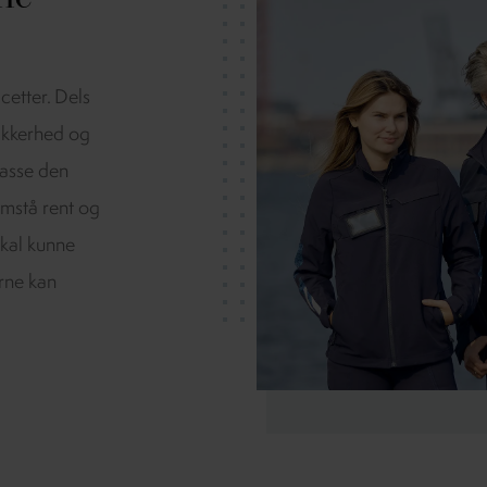
cetter. Dels
sikkerhed og
 passe den
emstå rent og
skal kunne
rne kan