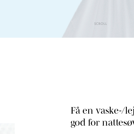
SCROLL
Få en vaske-/le
god for nattes