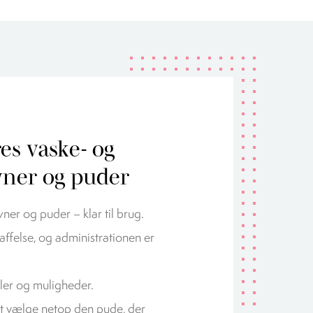
es vaske- og
dyner og puder
ner og puder – klar til brug.
kaffelse, og administrationen er
ler og muligheder.
at vælge netop den pude, der