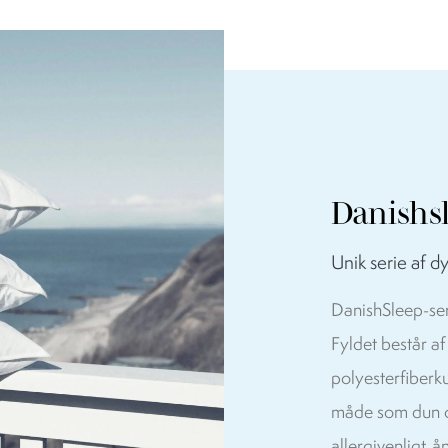
Danishs
Unik serie af d
DanishSleep-seri
Fyldet består af
polyesterfiberku
måde som dun og
allergivenligt,