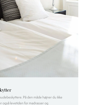
kytter
pudebeskyttere. På den måde højner du ikke
r også levetiden for madrasser og