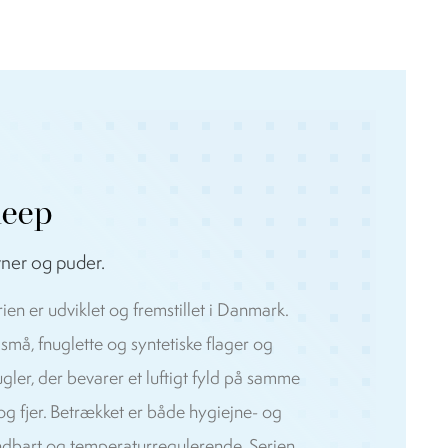
leep
yner og puder.
en er udviklet og fremstillet i Danmark.
 små, fnuglette og syntetiske flager og
gler, der bevarer et luftigt fyld på samme
 fjer. Betrækket er både hygiejne- og
 åndbart og temperaturregulerende. Serien