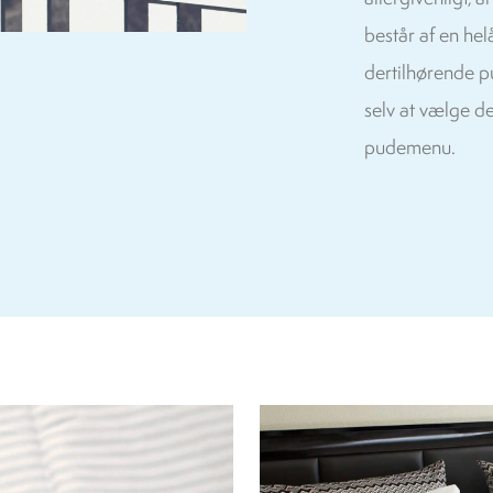
består af en hel
dertilhørende p
selv at vælge d
pudemenu.