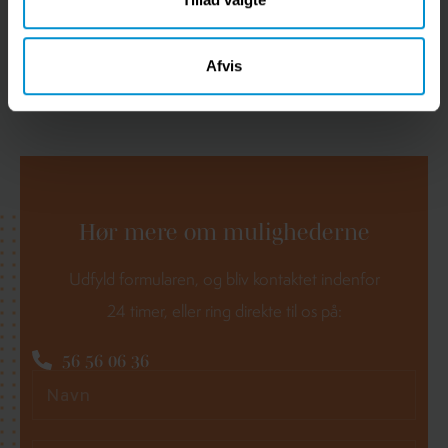
maskinfoldede og spar tid.
Afvis
Hør mere om
mulighederne
Udfyld formularen, og bliv kontaktet indenfor
24 timer, eller ring direkte til os på:
56 56 06 36
Navn