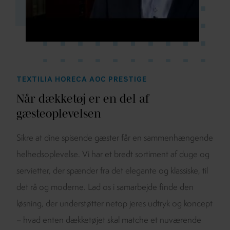
TEXTILIA HORECA AOC PRESTIGE
Når dækketøj er en del
af
gæsteoplevelsen
Sikre at dine spisende gæster får en sammenhængende
helhedsoplevelse. Vi har et bredt sortiment af duge og
servietter, der spænder fra det elegante og klassiske, til
det rå og moderne. Lad os i samarbejde finde den
løsning, der understøtter netop jeres udtryk og koncept
– hvad enten dækketøjet skal matche et nuværende