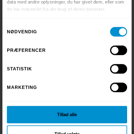
data med andre oplysninger, du har givet dem, eller som
de har indsamlet fra din brug af deres tjenester.
Samtykkevalg
NØDVENDIG
PRÆFERENCER
STATISTIK
MARKETING
Tillad alle
Foldede servietter
Få dine servietter leveret
Tillad valgte