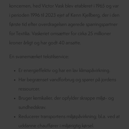
koncernen, hed Victor Vask blev etableret i 1965 og var
i perioden 1996 til 2023 ejet af Kenn Kjellberg, der i den
første tid efter overdragelsen agerede sparringspartner
for Textilia. Vaskeriet omsætter for cirka 25 millioner
kroner årligt og har godt 40 ansatte.
En svanemærket tekstilservice:
Er energieffektiv og har en lav klimapåvirkning.
Har begrænset vandforbrug og sparer på jordens
ressourcer.
Bruger kemikalier, der opfylder skrappe miljø- og
sundhedskrav.
Reducerer transportens miljøpåvirkning; bl.a. ved at
uddanne chauffører i miljørigtig kørsel.