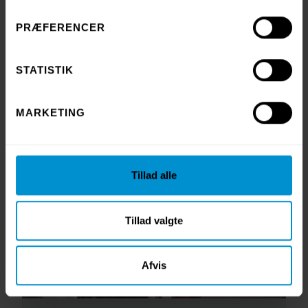
PRÆFERENCER
1. JUNE 2026
Textilia opnår Svanemærket for upcy-
produkter
STATISTIK
Hos Textilia arbejder vi målrettet med at forlænge
levetiden på tekstiler og give dem nyt liv, når de ikke
MARKETING
længere kan bruges til deres oprindelige formål. Nu har
dele af vores upcy-kollektion opnået Svanemærket.
Tillad alle
Tillad valgte
Afvis