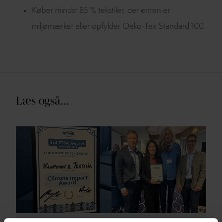
Køber mindst 85 % tekstiler, der enten er
miljømærket eller opfylder Oeko-Tex Standard 100.
Læs også...