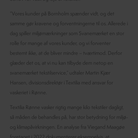
”Vores kunder på Bornholm spænder vidt, og det
samme gør kravene og forventningerne til os. Allerede i
dag spiller miljømærkninger som Svanemærket en stor
rolle for mange af vores kunder, og vi forventer
bestemt ikke, at de bliver mindre – tværtimod. Derfor
glæder det os, at vi nu kan tilbyde dem netop en
svanemærket tekstilservice,” udtaler Martin Kjær
Hansen, divisionsdirektør i Textilia med ansvar for
vaskeriet i Rønne.
Textilia Rønne vasker rigtig mange kilo tekstiler dagligt,
så måden de behandles på, har stor betydning for miljø-
og klimapåvirkningen. En analyse fra Viegand Maagøe
foretaget i 2022 dokumenterer eksempelvis, at