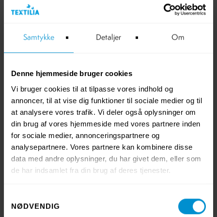
12. JUNE 2026
Textilia vinder europæisk pris for cirkulær
tekstilløsning
Samtykke
Detaljer
Om
Textilia har sammen med søsterselskabet Textilia upcy
og Klopman International modtaget ETSAs Climate
Impact Award 2026. Prisen uddeles af European Textile
Denne hjemmeside bruger cookies
Services Association (ETSA) og anerkender initiativer,
Vi bruger cookies til at tilpasse vores indhold og
der bidrager til udviklingen af en mere bæredygtig- og
annoncer, til at vise dig funktioner til sociale medier og til
cirkulær tekstilservicebranche.
at analysere vores trafik. Vi deler også oplysninger om
din brug af vores hjemmeside med vores partnere inden
for sociale medier, annonceringspartnere og
analysepartnere. Vores partnere kan kombinere disse
data med andre oplysninger, du har givet dem, eller som
de har indsamlet fra din brug af deres tjenester.
Samtykkevalg
NØDVENDIG