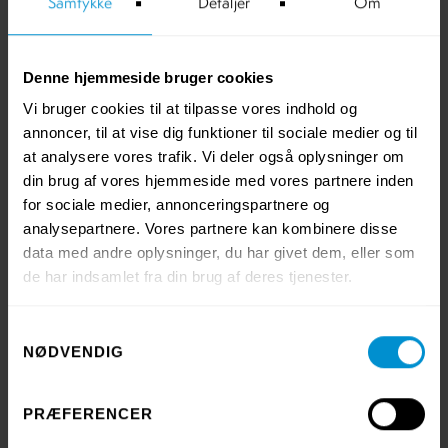
Samtykke
Detaljer
Om
1
1
2 ton
1
9 ton
Denne hjemmeside bruger cookies
Fiber-til-fiber-genanvendelse
Opbevaret indtil efterspørgsel
Vi bruger cookies til at tilpasse vores indhold og
1
1 ton
2
5
9 ton
annoncer, til at vise dig funktioner til sociale medier og til
at analysere vores trafik. Vi deler også oplysninger om
din brug af vores hjemmeside med vores partnere inden
for sociale medier, annonceringspartnere og
analysepartnere. Vores partnere kan kombinere disse
data med andre oplysninger, du har givet dem, eller som
de har indsamlet fra din brug af deres tjenester.
Samtykkevalg
NØDVENDIG
PRÆFERENCER
Vores ambition