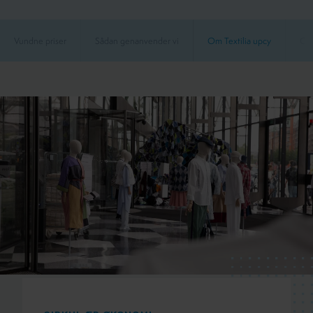
Vundne priser
Sådan genanvender vi
Om Textilia upcy
Ca