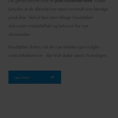
De genanvendte fibre er
post-consumer-fibre
, hvilket
betyder, at de allerede har været anvendt som færdige
produkter. Ved at føre dem tilbage i kredsløbet
reducerer vi tekstilaffald og behovet for nye
råmaterialer.
Kredsløbet sluttes, når de nye tekstiler igen indgår i
vores tekstilservice – klar til at skabe værdi i hverdagen.
Læs mere