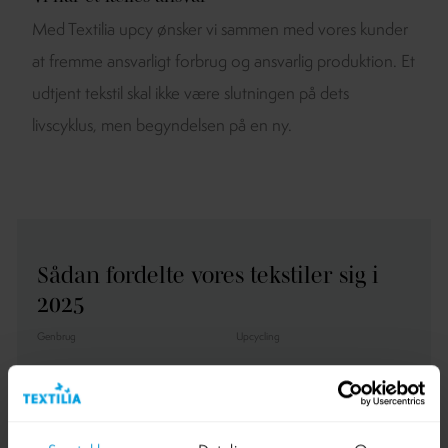
Med Textilia upcy ønsker vi sammen med vores kunder
at fremme ansvarligt forbrug og ansvarlig produktion. Et
udtjent tekstil skal ikke være slutningen på dets
livscyklus, men begyndelsen på en ny.
Sådan fordelte vores tekstiler sig i
2025
Genbrug
Upcycling
1
6
4 ton
1
6
7 ton
Downcycling
Energiudnyttelse