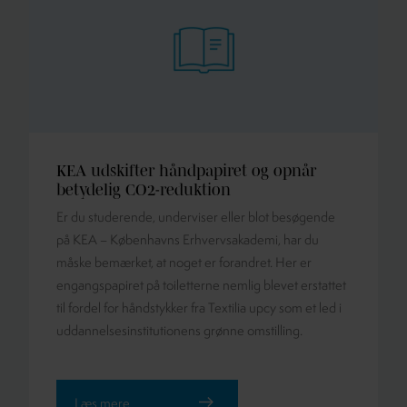
KEA udskifter håndpapiret og opnår
betydelig CO2-reduktion
Er du studerende, underviser eller blot besøgende
på KEA – Københavns Erhvervsakademi, har du
måske bemærket, at noget er forandret. Her er
engangspapiret på toiletterne nemlig blevet erstattet
til fordel for håndstykker fra Textilia upcy som et led i
uddannelsesinstitutionens grønne omstilling.
Læs mere